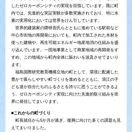
したゼロカーボンシティの実現を目指しています。既に町
内では、先進的な実証実験が多数実施されており、特に水
素の実用化においては世界をけん引しています。
世界的建築家の隈研吾氏らとともに進めている駅前など
中心市街地の再開発においても、町内で加工された木材を
使った建物や、再生可能エネルギー地産地消の仕組みを盛
り込んでいます。一団地事業として商業地域の再開発をす
すめ、この地域から町内全体に賑わいを波及させてまいり
ます。
福島国際研究教育機構立地の町として、環境に配慮した
豊かで暮らしやすい町づくりを進めるとともに、浪江の子
ども達が自分たちのふるさとを誇りに思うことができるよ
う、ゼロカーボンシティ実現に向けた先進的取り組みを世
界に発信してまいります。
■これからの町づくり
町長就任から5か月が過ぎ、復興に向けた多くの課題も見
えてまいりました。