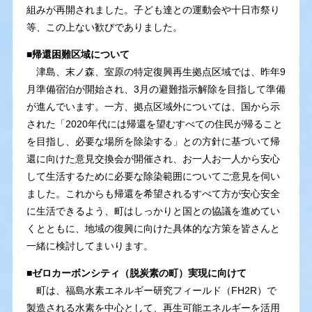
組みが再開されました。子ども達との運動会や十日市祭り
等、この上ない歓びでありました。
■帰還困難区域について
津島、末ノ森、室原の特定復興再生拠点区域では、昨年9
月準備宿泊が開始され、3月の避難指示解除を目指して準備
が進んでいます。一方、拠点区域外については、国から示
された「2020年代には帰還を望むすべての住民が帰ること
を目指し、必要な場所を除染する」との方針に基づいて帰
還に向けた意見交換会が開催され、お一人お一人から安心
して生活するために必要な除染範囲についてご意見を伺い
ました。これからも帰還を希望されるすべて方が安心安全
に生活できるよう、町はしっかりと国との協議を進めてい
くとともに、地域の復興に向けた具体的な方策を皆さんと
一緒に検討してまいります。
■ゼロカーボンシティ（脱炭素の町）実現に向けて
町は、福島水素エネルギー研究フィールド（FH2R）で
製造される水素を中心として、再生可能エネルギーを活用