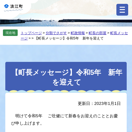
ペ
メ
ー
ニ
ジ
ュ
の
ー
先
を
現在地
トップページ
>
分類でさがす
>
町政情報
>
町長の部屋
>
町長メッセ
頭
飛
ージ
>
>
【町長メッセージ】令和5年 新年を迎えて
で
ば
す
し
。
て
本
本
文
【町長メッセージ】令和5年 新年
文
へ
を迎えて
更新日：2023年1月1日
明けて令和5年 ご壮健にて新春をお迎えのこととお慶
び申し上げます。