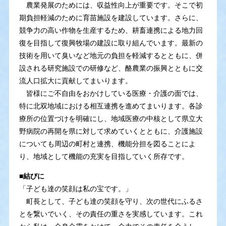
農業発展のためには、収益性向上が重要です。そこで初
期負担軽減のために育苗施設を建設しています。さらに、
競争力の高い作物を生産するため、耕畜連携による地力回
復を目指して復興牧場の建設に取り組んでいます。最新の
技術を用いて臭いなど地元の負担を軽減するとともに、併
設される研究施設での研修など、酪農業の振興とともに交
流人口拡大に貢献してまいります。
皆様にご不自由をおかけしている医療・介護の面では、
特に北双地域における相互連携を進めてまいります。各診
療所の位置づけを明確にし、地域医療の中核として県立大
野病院の再開を県に対して求めていくとともに、介護施設
についても周辺の町村と連携、機能分担を図ることによ
り、地域として機能の充実を目指していく所存です。
■結びに
「子ども達の笑顔は私の宝です。」
町長として、子ども達の笑顔を守り、次の世代にふるさ
とを繋いでいく、その責任の重さを実感しています。これ