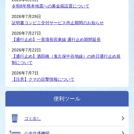
令和8年熊本地震への募金箱設置について
2026年7月29日
証明書コンビニ交付サービス停止期間のお知らせ
2026年7月27日
【通行止め】一里壇長田東線 通行止め期間延長
2026年7月22日
【通行止め】酒田橋（鬼久保中谷地線）の終日通行止め規
制について
2026年7月7日
【注意】クマの目撃情報について
便利ツール
ゴミ出し
公共交通機関