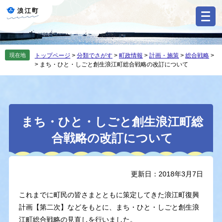
ペ
メ
ー
ニ
ジ
ュ
の
ー
先
を
現在地
トップページ
>
分類でさがす
>
町政情報
>
計画・施策
>
総合戦略
>
頭
飛
>
まち・ひと・しごと創生浪江町総合戦略の改訂について
で
ば
す
し
。
て
本
本
文
まち・ひと・しごと創生浪江町総
文
へ
合戦略の改訂について
更新日：2018年3月7日
これまでに町民の皆さまとともに策定してきた浪江町復興
計画【第二次】などをもとに、まち・ひと・しごと創生浪
江町総合戦略の見直しを行いました。