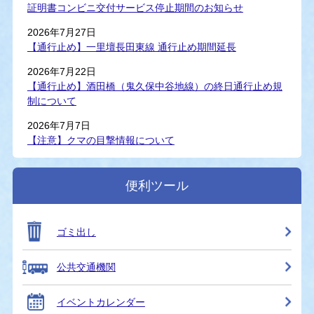
証明書コンビニ交付サービス停止期間のお知らせ
2026年7月27日
【通行止め】一里壇長田東線 通行止め期間延長
2026年7月22日
【通行止め】酒田橋（鬼久保中谷地線）の終日通行止め規
制について
2026年7月7日
【注意】クマの目撃情報について
便利ツール
ゴミ出し
公共交通機関
イベントカレンダー