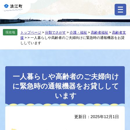
ペ
メ
ー
ニ
ジ
ュ
の
ー
先
を
現在地
トップページ
>
分類でさがす
>
介護・福祉
>
高齢者福祉
>
高齢者支
頭
飛
援
>
>
一人暮らしや高齢者のご夫婦向けに緊急時の通報機器をお貸
で
ば
ししています
す
し
。
て
本
文
本
へ
一人暮らしや高齢者のご夫婦向け
文
に緊急時の通報機器をお貸しして
います
更新日：2025年12月1日