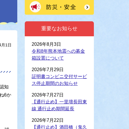
重要なお知らせ
2026年8月3日
4月1日
令和8年熊本地震への募金
箱設置について
2026年7月29日
証明書コンビニ交付サービ
ス停止期間のお知らせ
認知
ね6か
2026年7月27日
【通行止め】一里壇長田東
線 通行止め期間延長
2026年7月22日
【通行止め】酒田橋（鬼久