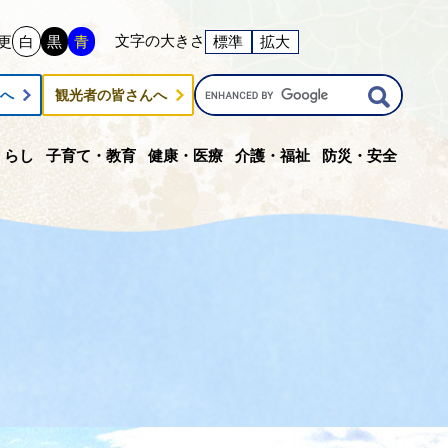
文字の大きさ
更
白
黒
青
標準
拡大
G
んへ
観光者の皆さんへ
o
o
g
くらし
子育て・教育
健康・医療
介護・福祉
防災・安全
l
e
カ
ス
タ
ム
検
索