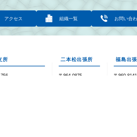
アクセス
組織一覧
お問い合
支所
二本松出張所
福島出
1756
〒964-0875
〒960-814
双葉郡浪江町大字下津
福島県二本松市槻木
福島県福島
木山22番地1
253-8
舟場2-1
40-36-2111
Tel：0243-62-0123
Tel：024-5
40-36-2158
Fax：0243-22-0212
Fax：024-5
8時30分～17時15分
閉庁日
毎週土・日曜日 / 祝・休日 / 