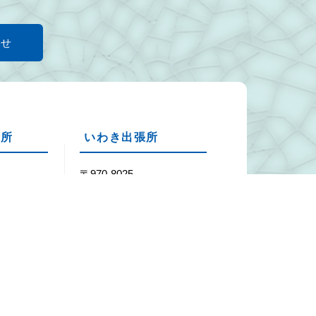
わせ
張所
いわき出張所
1
〒970-8025
市渡利字
福島県いわき市平南白土1
丁目5-12
29-7451
Tel：0246-24-0020
29-7452
Fax：0246-24-0026
年末年始（12月29日～1月3日）