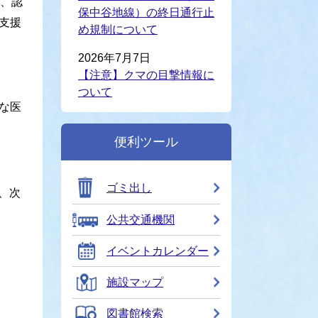
、認
保中谷地線）の終日通行止
支援
め規制について
2026年7月7日
【注意】クマの目撃情報に
ついて
な医
便利ツール
ゴミ出し
、次
公共交通機関
イベントカレンダー
施設マップ
図書館検索