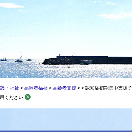
介護・福祉
>
高齢者福祉
>
高齢者支援
>
>
認知症初期集中支援
用ください