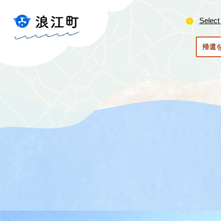
ペ
メ
ー
ニ
Select
ジ
ュ
の
ー
帰還
先
を
頭
飛
で
ば
す
し
。
て
本
文
へ