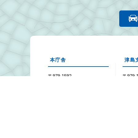
本庁舎
津島
〒979-1592
〒979-
福島県双葉郡浪江町大字幾世
福島県
橋字六反田7-2
島字松
Tel：0240-34-2111
Tel：02
Fax：0240-35-5352
Fax：02
業務時間
月曜日～金曜日の