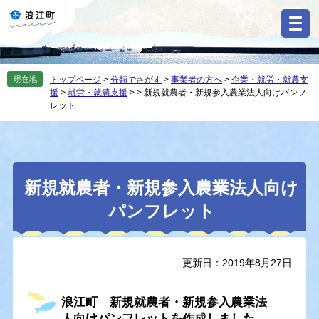
ペ
メ
ー
ニ
ジ
ュ
の
ー
先
を
現在地
トップページ
>
分類でさがす
>
事業者の方へ
>
企業・就労・就農支
頭
飛
援
>
就労・就農支援
>
>
新規就農者・新規参入農業法人向けパンフ
で
ば
レット
す
し
。
て
本
文
本
へ
新規就農者・新規参入農業法人向け
文
パンフレット
更新日：2019年8月27日
浪江町 新規就農者・新規参入農業法
人向けパンフレットを作成しました。