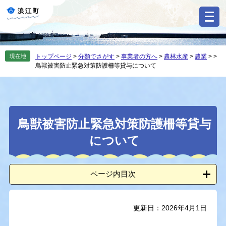
ペ
メ
ー
ニ
ジ
ュ
の
ー
先
を
現在地
トップページ
>
分類でさがす
>
事業者の方へ
>
農林水産
>
農業
>
>
頭
飛
鳥獣被害防止緊急対策防護柵等貸与について
で
ば
す
し
。
て
本
本
文
鳥獣被害防止緊急対策防護柵等貸与
文
へ
について
ページ内目次
更新日：2026年4月1日