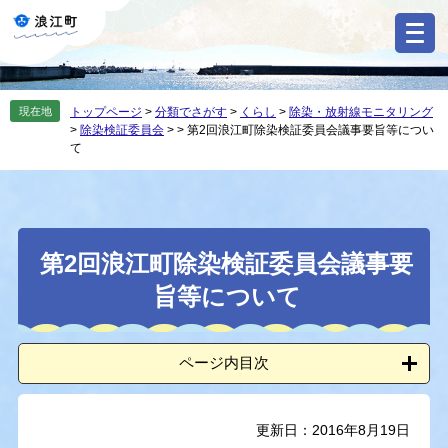
ペ
メ
ー
ニ
ジ
ュ
の
ー
先
を
現在地
トップページ
>
分類でさがす
>
くらし
>
除染・放射線モニタリング
頭
飛
>
除染検証委員会
>
>
第2回浪江町除染検証委員会議事要旨等につい
で
ば
て
す
し
。
て
本
文
本
へ
第2回浪江町除染検証委員会議事要
文
旨等について
ページ内目次
更新日：2016年8月19日