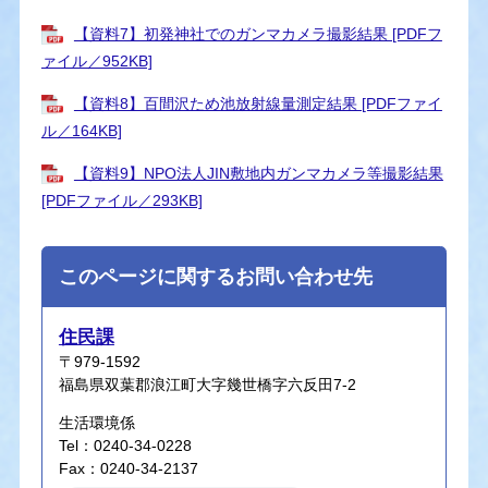
【資料7】初発神社でのガンマカメラ撮影結果 [PDFフ
ァイル／952KB]
【資料8】百間沢ため池放射線量測定結果 [PDFファイ
ル／164KB]
【資料9】NPO法人JIN敷地内ガンマカメラ等撮影結果
[PDFファイル／293KB]
このページに関するお問い合わせ先
住民課
〒979-1592
福島県双葉郡浪江町大字幾世橋字六反田7-2
生活環境係
Tel：0240-34-0228
Fax：0240-34-2137