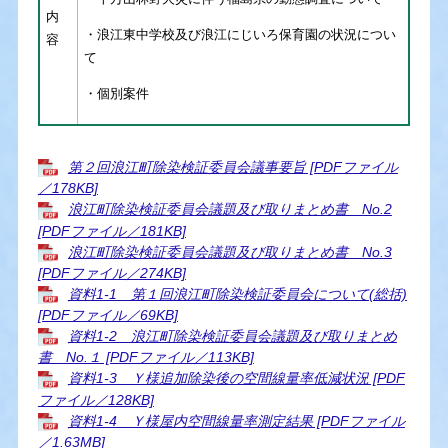
内
・浪江東中学校及び浪江にじいろ保育園の状況につい
容
て
・個別案件
第２回浪江町除染検証委員会議事要旨 [PDFファイル
／178KB]
浪江町除染検証委員会議題及び取りまとめ書 No.2
[PDFファイル／181KB]
浪江町除染検証委員会議題及び取りまとめ書 No.3
[PDFファイル／274KB]
資料1-1 第１回浪江町除染検証委員会について(総括)
[PDFファイル／69KB]
資料1-2 浪江町除染検証委員会議題及び取りまとめ
書 No.１ [PDFファイル／113KB]
資料1-3 Ｙ様追加除染後の空間線量率低減状況 [PDF
ファイル／128KB]
資料1-4 Ｙ様屋内空間線量率測定結果 [PDFファイル
／1.63MB]