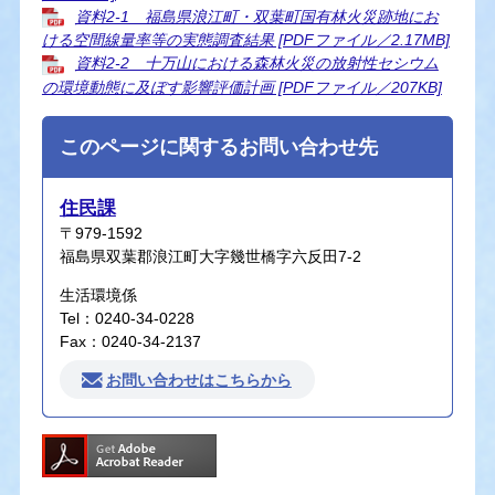
資料2-1 福島県浪江町・双葉町国有林火災跡地にお
ける空間線量率等の実態調査結果 [PDFファイル／2.17MB]
資料2-2 十万山における森林火災の放射性セシウム
の環境動態に及ぼす影響評価計画 [PDFファイル／207KB]
このページに関するお問い合わせ先
住民課
〒979-1592
福島県双葉郡浪江町大字幾世橋字六反田7-2
生活環境係
Tel：0240-34-0228
Fax：0240-34-2137
お問い合わせはこちらから