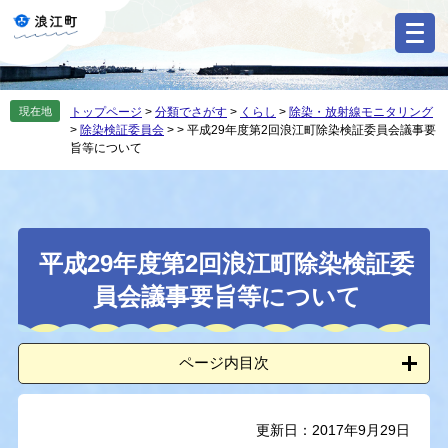
ペ
メ
ー
ニ
ジ
ュ
の
ー
先
を
現在地
トップページ
>
分類でさがす
>
くらし
>
除染・放射線モニタリング
頭
飛
>
除染検証委員会
>
>
平成29年度第2回浪江町除染検証委員会議事要
で
ば
旨等について
す
し
。
て
本
文
本
へ
平成29年度第2回浪江町除染検証委
文
員会議事要旨等について
ページ内目次
更新日：2017年9月29日