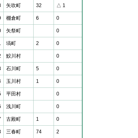
8
矢吹町
32
△ 1
9
棚倉町
6
0
0
矢祭町
0
1
塙町
2
0
2
鮫川村
0
3
石川町
5
0
4
玉川村
1
0
5
平田村
0
6
浅川町
0
7
古殿町
1
0
8
三春町
74
2