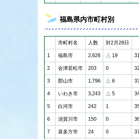
福島県内市町村別
市町村名
人数
対2月28日
1
福島市
2,626
△ 19
3
2
会津若松市
203
0
3
3
郡山市
1,796
△ 6
3
4
いわき市
3,243
△ 5
3
5
白河市
242
1
3
6
須賀川市
150
0
3
7
喜多方市
24
0
3