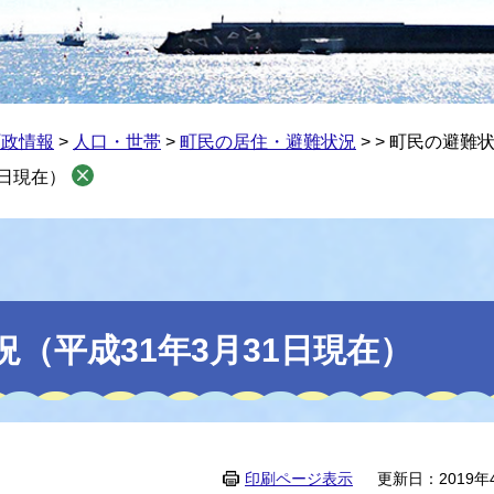
町政情報
>
人口・世帯
>
町民の居住・避難状況
>
>
町民の避難状
1日現在）
（平成31年3月31日現在）
印刷ページ表示
更新日：2019年