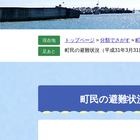
トップページ
>
分類でさがす
>
現在地
町民の避難状況（平成31年3月3
足あと
本
文
町民の避難状況