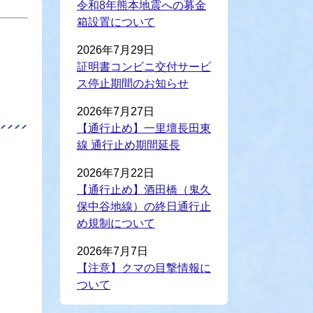
令和8年熊本地震への募金
箱設置について
2026年7月29日
証明書コンビニ交付サービ
ス停止期間のお知らせ
2026年7月27日
【通行止め】一里壇長田東
線 通行止め期間延長
2026年7月22日
【通行止め】酒田橋（鬼久
保中谷地線）の終日通行止
め規制について
2026年7月7日
【注意】クマの目撃情報に
ついて