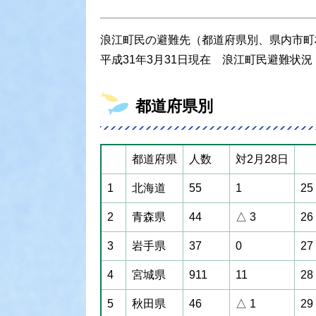
浪江町民の避難先（都道府県別、県内市町
平成31年3月31日現在 浪江町民避難状況
都道府県別
都道府県
人数
対2月28日
1
北海道
55
1
25
2
青森県
44
△ 3
26
3
岩手県
37
0
27
4
宮城県
911
11
28
5
秋田県
46
△ 1
29