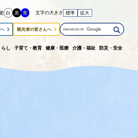
文字の大きさ
更
白
黒
青
標準
拡大
G
んへ
観光者の皆さんへ
o
o
g
くらし
子育て・教育
健康・医療
介護・福祉
防災・安全
l
e
カ
ス
タ
ム
検
索