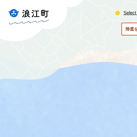
ペ
メ
ー
ニ
Select
ジ
ュ
の
ー
帰還
先
を
頭
飛
で
ば
す
し
。
て
本
文
へ