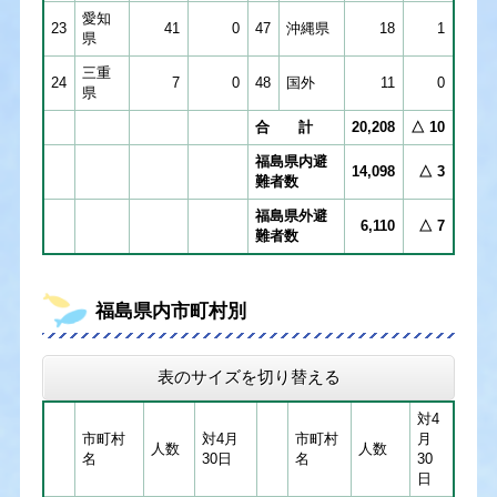
愛知
23
41
0
47
沖縄県
18
1
県
三重
24
7
0
48
国外
11
0
県
合 計
20,208
△ 10
福島県内避
14,098
△ 3
難者数
福島県外避
6,110
△ 7
難者数
福島県内市町村別
表のサイズを切り替える
対4
市町村
対4月
市町村
月
人数
人数
名
30日
名
30
日