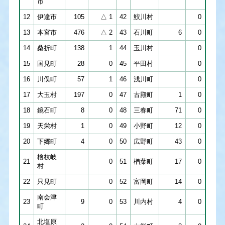
市
12
伊達市
105
△ 1
42
鮫川村
0
13
本宮市
476
△ 2
43
石川町
6
0
14
桑折町
138
1
44
玉川村
0
15
国見町
28
0
45
平田村
0
16
川俣町
57
1
46
浅川町
0
17
大玉村
197
0
47
古殿町
1
0
18
鏡石町
8
0
48
三春町
71
0
19
天栄村
1
0
49
小野町
12
0
20
下郷町
4
0
50
広野町
43
0
檜枝岐
21
0
51
楢葉町
17
0
村
22
只見町
0
52
富岡町
14
0
南会津
23
9
0
53
川内村
4
0
町
北塩原