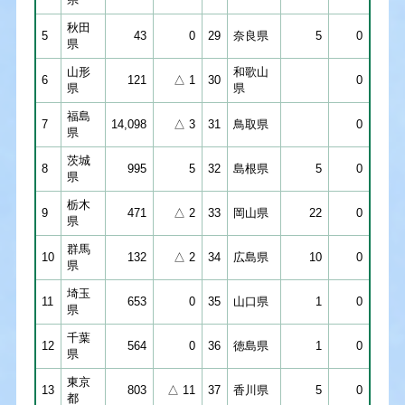
秋田
5
43
0
29
奈良県
5
0
県
山形
和歌山
6
121
△ 1
30
0
県
県
福島
7
14,098
△ 3
31
鳥取県
0
県
茨城
8
995
5
32
島根県
5
0
県
栃木
9
471
△ 2
33
岡山県
22
0
県
群馬
10
132
△ 2
34
広島県
10
0
県
埼玉
11
653
0
35
山口県
1
0
県
千葉
12
564
0
36
徳島県
1
0
県
東京
13
803
△ 11
37
香川県
5
0
都