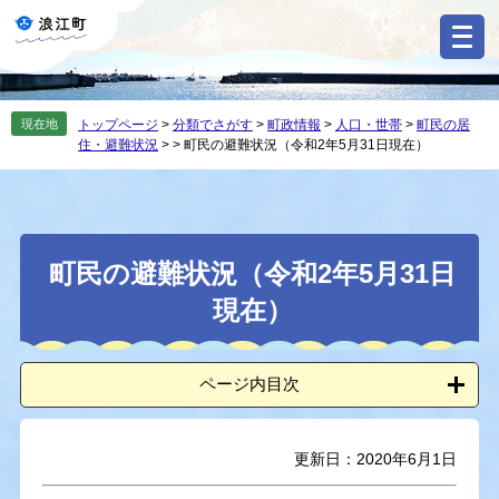
ペ
メ
ー
ニ
ジ
ュ
の
ー
先
を
現在地
トップページ
>
分類でさがす
>
町政情報
>
人口・世帯
>
町民の居
頭
飛
住・避難状況
>
>
町民の避難状況（令和2年5月31日現在）
で
ば
す
し
。
て
本
本
文
町民の避難状況（令和2年5月31日
文
へ
現在）
ページ内目次
更新日：2020年6月1日