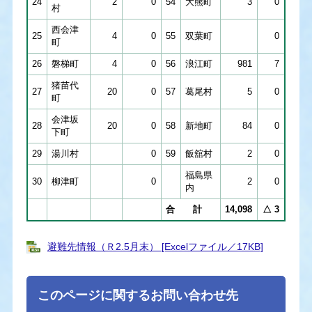
24
2
0
54
大熊町
3
0
村
西会津
25
4
0
55
双葉町
0
町
26
磐梯町
4
0
56
浪江町
981
7
猪苗代
27
20
0
57
葛尾村
5
0
町
会津坂
28
20
0
58
新地町
84
0
下町
29
湯川村
0
59
飯舘村
2
0
福島県
30
柳津町
0
2
0
内
合 計
14,098
△ 3
避難先情報（Ｒ2.5月末） [Excelファイル／17KB]
このページに関するお問い合わせ先