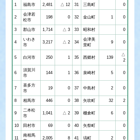
1
福島市
2,481
△ 12
31
三島町
0
会津若
2
198
0
32
金山町
1
0
松市
3
郡山市
1,714
△ 3
33
昭和村
0
いわき
会津美
4
3,217
△ 2
34
9
0
市
里町
△
5
白河市
250
1
35
西郷村
139
2
須賀川
6
144
1
36
泉崎村
5
0
市
喜多方
7
19
0
37
中島村
2
0
市
8
相馬市
446
0
38
矢吹町
32
2
二本松
9
1,041
△ 2
39
棚倉町
6
0
市
10
田村市
69
0
40
矢祭町
0
南相馬
11
2,005
8
41
塙町
2
0