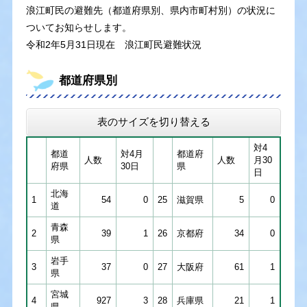
浪江町民の避難先（都道府県別、県内市町村別）の状況に
ついてお知らせします。
令和2年5月31日現在 浪江町民避難状況
都道府県別
表のサイズを切り替える
対4
都道
対4月
都道府
人数
人数
月30
府県
30日
県
日
北海
1
54
0
25
滋賀県
5
0
道
青森
2
39
1
26
京都府
34
0
県
岩手
3
37
0
27
大阪府
61
1
県
宮城
4
927
3
28
兵庫県
21
1
県