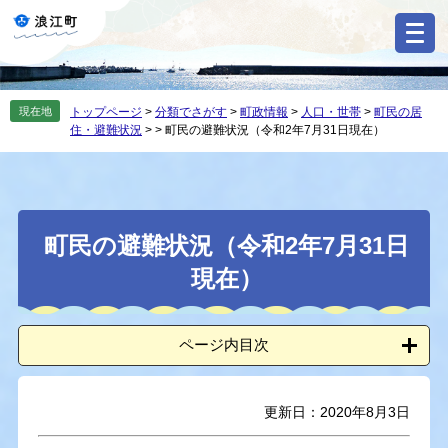
ペ
メ
ー
ニ
ジ
ュ
の
ー
先
を
現在地
トップページ
>
分類でさがす
>
町政情報
>
人口・世帯
>
町民の居
頭
飛
住・避難状況
>
>
町民の避難状況（令和2年7月31日現在）
で
ば
す
し
。
て
本
本
文
町民の避難状況（令和2年7月31日
文
へ
現在）
ページ内目次
更新日：2020年8月3日