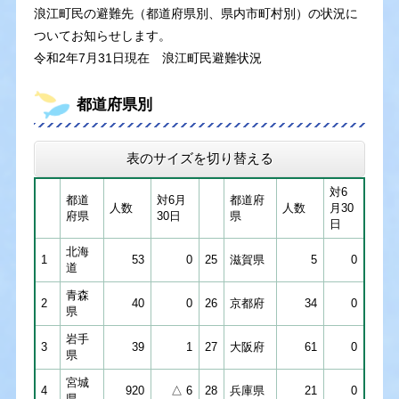
浪江町民の避難先（都道府県別、県内市町村別）の状況に
ついてお知らせします。
令和2年7月31日現在 浪江町民避難状況
都道府県別
表のサイズを切り替える
対6
都道
対6月
都道府
人数
人数
月30
府県
30日
県
日
北海
1
53
0
25
滋賀県
5
0
道
青森
2
40
0
26
京都府
34
0
県
岩手
3
39
1
27
大阪府
61
0
県
宮城
4
920
△ 6
28
兵庫県
21
0
県