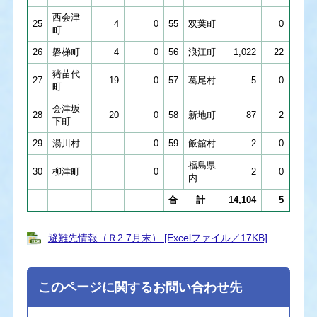
西会津
25
4
0
55
双葉町
0
町
26
磐梯町
4
0
56
浪江町
1,022
22
猪苗代
27
19
0
57
葛尾村
5
0
町
会津坂
28
20
0
58
新地町
87
2
下町
29
湯川村
0
59
飯舘村
2
0
福島県
30
柳津町
0
2
0
内
合 計
14,104
5
避難先情報（Ｒ2.7月末） [Excelファイル／17KB]
このページに関するお問い合わせ先