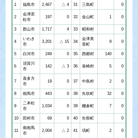
1
福島市
2,467
△ 4
31
三島町
0
会津若
2
197
0
32
金山町
1
0
松市
3
郡山市
1,717
4
33
昭和村
0
いわき
会津美
4
3,201
△ 15
34
9
0
市
里町
5
白河市
249
0
35
西郷村
140
0
須賀川
6
142
△ 3
36
泉崎村
5
0
市
喜多方
7
19
0
37
中島村
2
0
市
8
相馬市
443
0
38
矢吹町
32
0
二本松
9
1,034
0
39
棚倉町
7
0
市
10
田村市
69
0
40
矢祭町
0
南相馬
11
2,004
△ 2
41
塙町
2
0
市