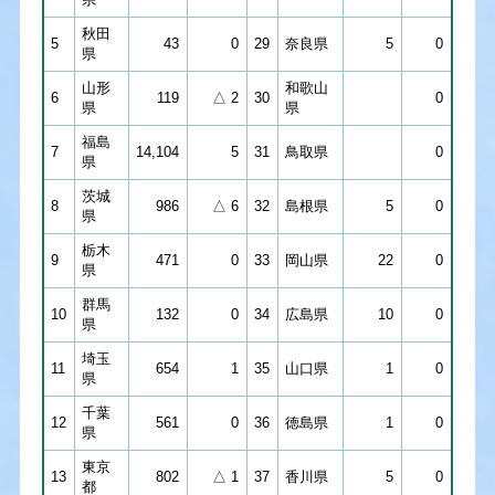
秋田
5
43
0
29
奈良県
5
0
県
山形
和歌山
6
119
△ 2
30
0
県
県
福島
7
14,104
5
31
鳥取県
0
県
茨城
8
986
△ 6
32
島根県
5
0
県
栃木
9
471
0
33
岡山県
22
0
県
群馬
10
132
0
34
広島県
10
0
県
埼玉
11
654
1
35
山口県
1
0
県
千葉
12
561
0
36
徳島県
1
0
県
東京
13
802
△ 1
37
香川県
5
0
都