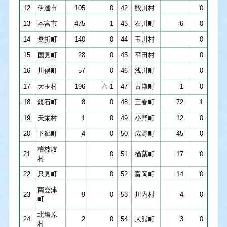
12
伊達市
105
0
42
鮫川村
0
13
本宮市
475
1
43
石川町
6
0
14
桑折町
140
0
44
玉川村
0
15
国見町
28
0
45
平田村
0
16
川俣町
57
0
46
浅川町
0
17
大玉村
196
△ 1
47
古殿町
1
0
18
鏡石町
8
0
48
三春町
72
1
19
天栄村
1
0
49
小野町
12
0
20
下郷町
4
0
50
広野町
45
0
檜枝岐
21
0
51
楢葉町
17
0
村
22
只見町
0
52
富岡町
14
0
南会津
23
9
0
53
川内村
4
0
町
北塩原
24
2
0
54
大熊町
3
0
村