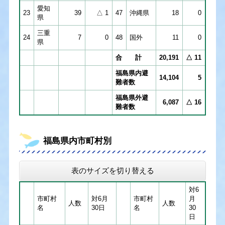
愛知
23
39
△ 1
47
沖縄県
18
0
県
三重
24
7
0
48
国外
11
0
県
合 計
20,191
△ 11
福島県内避
14,104
5
難者数
福島県外避
6,087
△ 16
難者数
福島県内市町村別
表のサイズを切り替える
対6
市町村
対6月
市町村
月
人数
人数
名
30日
名
30
日