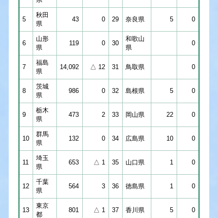
秋田
5
43
0
29
奈良県
5
0
県
山形
和歌山
6
119
0
30
0
県
県
福島
7
14,092
△ 12
31
鳥取県
0
県
茨城
8
986
0
32
島根県
5
0
県
栃木
9
473
2
33
岡山県
22
0
県
群馬
10
132
0
34
広島県
10
0
県
埼玉
11
653
△ 1
35
山口県
1
0
県
千葉
12
564
3
36
徳島県
1
0
県
東京
13
801
△ 1
37
香川県
5
0
都