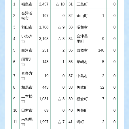
1
福島市
2,457
△ 10
31
三島町
0
会津若
2
197
0
32
金山町
1
0
松市
3
郡山市
1,708
△ 9
33
昭和村
0
いわき
会津美
4
3,198
△ 3
34
9
0
市
里町
5
白河市
251
2
35
西郷村
140
0
須賀川
6
143
1
36
泉崎村
5
0
市
喜多方
7
19
0
37
中島村
2
0
市
8
相馬市
443
0
38
矢吹町
32
0
二本松
9
1,031
△ 3
39
棚倉町
7
0
市
10
田村市
69
0
40
矢祭町
0
南相馬
11
1,997
△ 7
41
塙町
2
0
市