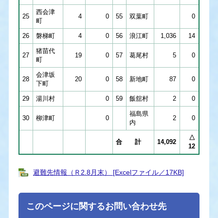
西会津
25
4
0
55
双葉町
0
町
26
磐梯町
4
0
56
浪江町
1,036
14
猪苗代
27
19
0
57
葛尾村
5
0
町
会津坂
28
20
0
58
新地町
87
0
下町
29
湯川村
0
59
飯舘村
2
0
福島県
30
柳津町
0
2
0
内
△
合 計
14,092
12
避難先情報（Ｒ2.8月末） [Excelファイル／17KB]
このページに関するお問い合わせ先