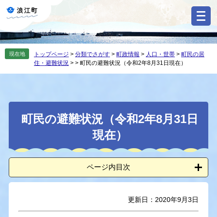
ペ
メ
ー
ニ
ジ
ュ
の
ー
先
を
現在地
トップページ
>
分類でさがす
>
町政情報
>
人口・世帯
>
町民の居
頭
飛
住・避難状況
>
>
町民の避難状況（令和2年8月31日現在）
で
ば
す
し
。
て
本
本
文
町民の避難状況（令和2年8月31日
文
へ
現在）
ページ内目次
更新日：2020年9月3日