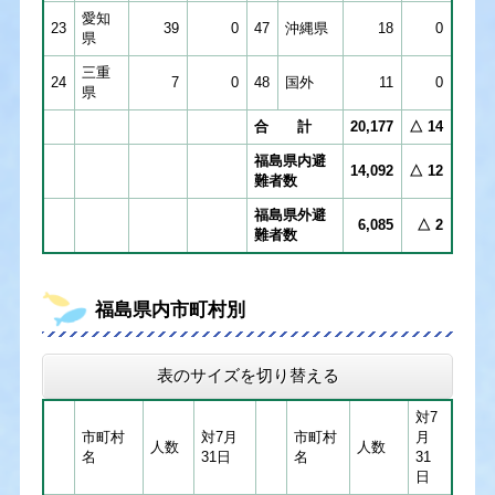
愛知
23
39
0
47
沖縄県
18
0
県
三重
24
7
0
48
国外
11
0
県
合 計
20,177
△ 14
福島県内避
14,092
△ 12
難者数
福島県外避
6,085
△ 2
難者数
福島県内市町村別
表のサイズを切り替える
対7
市町村
対7月
市町村
月
人数
人数
名
31日
名
31
日