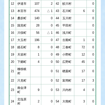
12
伊達市
107
2
42
鮫川村
0
13
本宮市
474
△ 1
43
石川町
6
0
14
桑折町
140
0
44
玉川村
0
15
国見町
28
0
45
平田村
0
16
川俣町
56
△ 1
46
浅川町
0
17
大玉村
196
0
47
古殿町
1
0
18
鏡石町
8
0
48
三春町
72
0
19
天栄村
1
0
49
小野町
12
0
20
下郷町
4
0
50
広野町
45
0
檜枝岐
21
0
51
楢葉町
17
0
村
22
只見町
0
52
富岡町
17
3
南会津
23
9
0
53
川内村
4
0
町
北塩原
24
2
0
54
大熊町
3
0
村