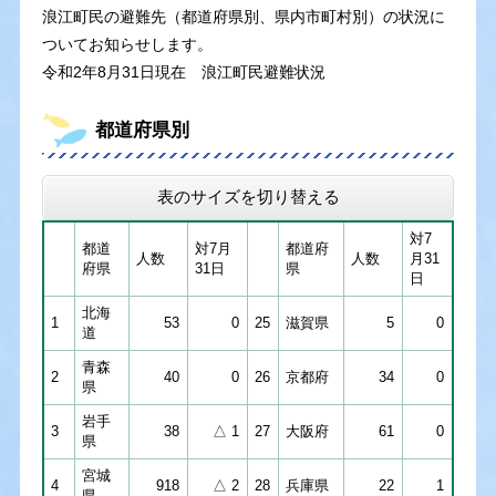
浪江町民の避難先（都道府県別、県内市町村別）の状況に
ついてお知らせします。
令和2年8月31日現在 浪江町民避難状況
都道府県別
表のサイズを切り替える
対7
都道
対7月
都道府
人数
人数
月31
府県
31日
県
日
北海
1
53
0
25
滋賀県
5
0
道
青森
2
40
0
26
京都府
34
0
県
岩手
3
38
△ 1
27
大阪府
61
0
県
宮城
4
918
△ 2
28
兵庫県
22
1
県