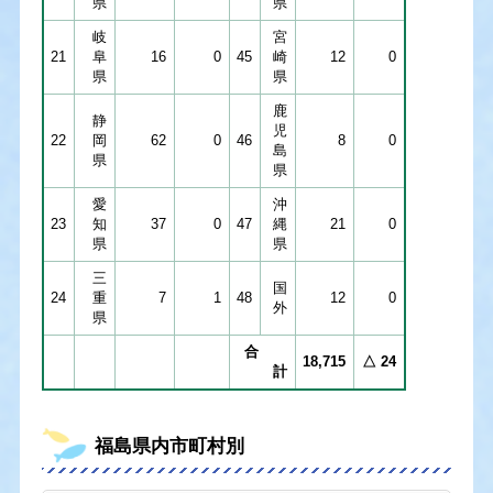
県
県
岐
宮
21
阜
16
0
45
崎
12
0
県
県
鹿
静
児
22
岡
62
0
46
8
0
島
県
県
愛
沖
23
知
37
0
47
縄
21
0
県
県
三
国
24
重
7
1
48
12
0
外
県
合
18,715
△ 24
計
福島県内市町村別