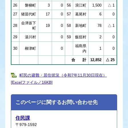
26
磐梯町
3
0
56
浪江町
1,500
△ 1
27
猪苗代町
17
0
57
葛尾村
6
0
会津坂下
28
19
0
58
新地町
78
△ 1
町
29
湯川村
0
59
飯舘村
2
0
福島県
30
柳津町
0
1
0
内
合 計
12,852
△ 25
町民の避難・居住状況（令和7年11月30日現在）
[Excelファイル／16KB]
このページに関するお問い合わせ先
住民課
〒979-1592