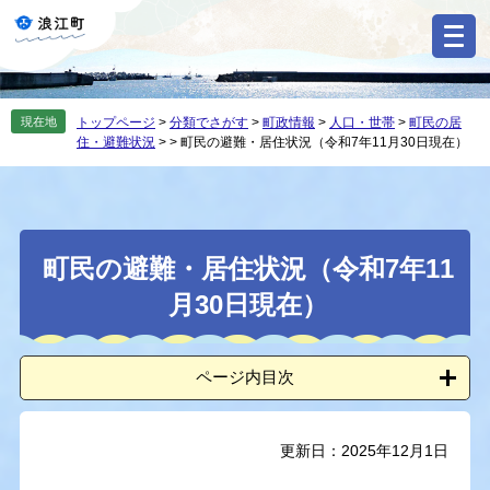
ペ
メ
ー
ニ
ジ
ュ
の
ー
先
を
現在地
トップページ
>
分類でさがす
>
町政情報
>
人口・世帯
>
町民の居
頭
飛
住・避難状況
>
>
町民の避難・居住状況（令和7年11月30日現在）
で
ば
す
し
。
て
本
本
文
町民の避難・居住状況（令和7年11
文
へ
月30日現在）
ページ内目次
更新日：2025年12月1日