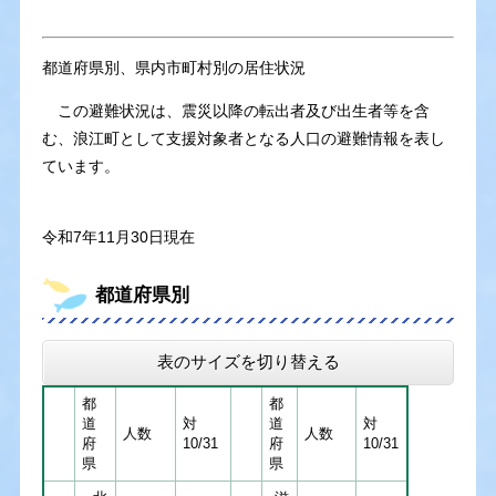
都道府県別、県内市町村別の居住状況
この避難状況は、震災以降の転出者及び出生者等を含
む、浪江町として支援対象者となる人口の避難情報を表し
ています。
令和7年11月30日現在
都道府県別
表のサイズを切り替える
都
都
道
対
道
対
人数
人数
府
10/31
府
10/31
県
県