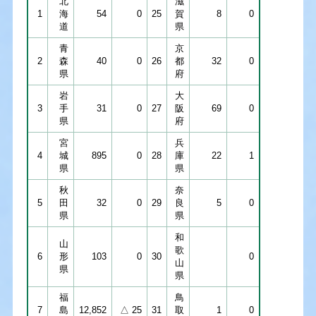
北
滋
1
海
54
0
25
賀
8
0
道
県
青
京
2
森
40
0
26
都
32
0
県
府
岩
大
3
手
31
0
27
阪
69
0
県
府
宮
兵
4
城
895
0
28
庫
22
1
県
県
秋
奈
5
田
32
0
29
良
5
0
県
県
和
山
歌
6
形
103
0
30
0
山
県
県
福
鳥
7
島
12,852
△ 25
31
取
1
0