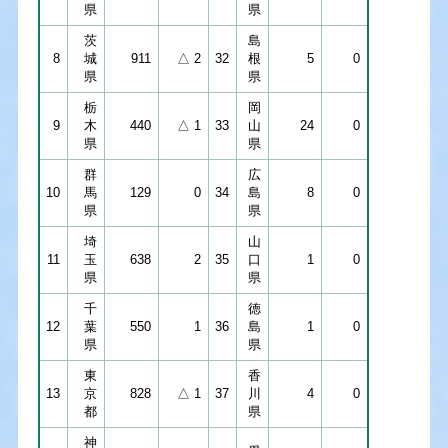
県
県
茨
島
8
城
911
△ 2
32
根
5
0
県
県
栃
岡
9
木
440
△ 1
33
山
24
0
県
県
群
広
10
馬
129
0
34
島
8
0
県
県
埼
山
11
玉
638
2
35
口
1
0
県
県
千
徳
12
葉
550
1
36
島
1
0
県
県
東
香
13
京
828
△ 1
37
川
4
0
都
県
神