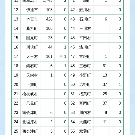
11
南相馬市
1,743
2
41
塙町
1
0
12
伊達市
103
0
42
鮫川村
0
13
本宮市
428
0
43
石川町
6
0
14
桑折町
106
0
44
玉川村
0
15
国見町
23
0
45
平田村
0
16
川俣町
44
1
46
浅川町
0
17
大玉村
161
△ 1
47
古殿町
1
0
18
鏡石町
6
1
48
三春町
61
0
19
天栄村
1
0
49
小野町
13
0
20
下郷町
0
50
広野町
37
1
21
檜枝岐村
0
51
楢葉町
25
0
22
只見町
0
52
富岡町
37
0
23
南会津町
6
0
53
川内村
9
0
24
北塩原村
2
0
54
大熊町
11
0
25
西会津町
3
0
55
双葉町
0