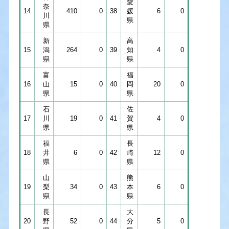
愛
奈
14
410
0
38
媛
6
0
川
県
県
新
高
15
潟
264
0
39
知
4
0
県
県
富
福
16
山
15
0
40
岡
20
0
県
県
石
佐
17
川
19
0
41
賀
4
0
県
県
福
長
18
井
6
0
42
崎
12
0
県
県
山
熊
19
梨
34
0
43
本
6
0
県
県
長
大
20
野
52
0
44
分
5
0