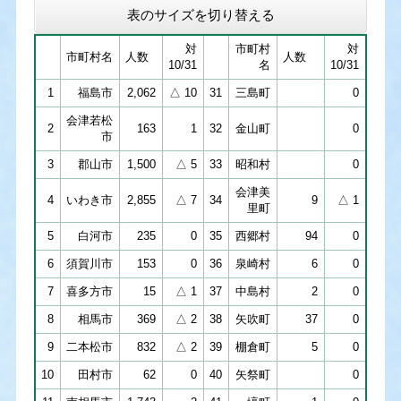
表のサイズを切り替える
対
市町村
対
市町村名
人数
人数
10/31
名
10/31
1
福島市
2,062
△ 10
31
三島町
0
会津若松
2
163
1
32
金山町
0
市
3
郡山市
1,500
△ 5
33
昭和村
0
会津美
4
いわき市
2,855
△ 7
34
9
△ 1
里町
5
白河市
235
0
35
西郷村
94
0
6
須賀川市
153
0
36
泉崎村
6
0
7
喜多方市
15
△ 1
37
中島村
2
0
8
相馬市
369
△ 2
38
矢吹町
37
0
9
二本松市
832
△ 2
39
棚倉町
5
0
10
田村市
62
0
40
矢祭町
0