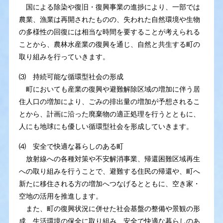
国による除染や復旧・復興事業の進捗により、一部では
農業、漁業は再開されたものの、失われた自然環境や生物
の多様性の回復には相当な時間を要することが考えられる
ことから、農林水産業の復興を通じ、自然と共生する町の
取り組みを行っていきます。
⑶ 持続可能な循環型社会の形成
町においても産業の復興や避難解除区域の増加に伴う居
住人口の増加により、ごみの排出量の増加が予想されるこ
とから、計画に沿った廃棄物の適正処理を行うとともに、
人にも地球にも優しい循環型社会を形成していきます。
⑷ 安全で快適な暮らしのある町
放射線への各種対策や不安解消事業、帰還困難区域再生
への取り組みを行うことで、避難する住民の帰還や、町へ
新たに移住される方の増加へつなげるとともに、空き家・
空地の活用を推進します。
また、町の復興状況に併せた社会基盤の整備や景観の形
成、生活環境の保全に取り組み、安全で快適な暮らしのあ