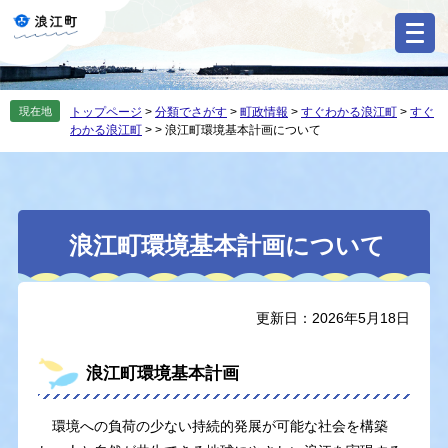
ペ
メ
ー
ニ
ジ
ュ
の
ー
先
を
現在地
トップページ
>
分類でさがす
>
町政情報
>
すぐわかる浪江町
>
すぐ
頭
飛
わかる浪江町
>
>
浪江町環境基本計画について
で
ば
す
し
。
て
本
本
文
浪江町環境基本計画について
文
へ
更新日：2026年5月18日
浪江町環境基本計画
環境への負荷の少ない持続的発展が可能な社会を構築