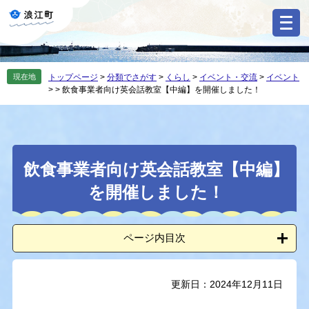
ペ
メ
ー
ニ
ジ
ュ
の
ー
先
を
現在地
トップページ
>
分類でさがす
>
くらし
>
イベント・交流
>
イベント
頭
飛
>
>
飲食事業者向け英会話教室【中編】を開催しました！
で
ば
す
し
。
て
本
本
文
飲食事業者向け英会話教室【中編】
文
へ
を開催しました！
ページ内目次
更新日：2024年12月11日