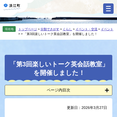
ペ
メ
ー
ニ
ジ
ュ
の
ー
先
を
現在地
トップページ
>
分類でさがす
>
くらし
>
イベント・交流
>
イベント
頭
飛
>
>
「第3回楽しいトーク英会話教室」を開催しました！
で
ば
す
し
。
て
本
本
文
「第3回楽しいトーク英会話教室」
文
へ
を開催しました！
ページ内目次
更新日：2026年3月27日