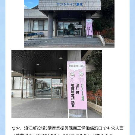
なお、浪江町役場3階産業振興課商工労働係窓口でも求人票