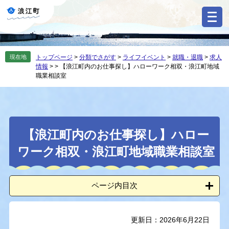
ペ
メ
ー
ニ
ジ
ュ
の
ー
先
を
現在地
トップページ
>
分類でさがす
>
ライフイベント
>
就職・退職
>
求人
頭
飛
情報
>
>
【浪江町内のお仕事探し】ハローワーク相双・浪江町地域
で
ば
職業相談室
す
し
。
て
本
文
本
へ
【浪江町内のお仕事探し】ハロー
文
ワーク相双・浪江町地域職業相談室
ページ内目次
更新日：2026年6月22日