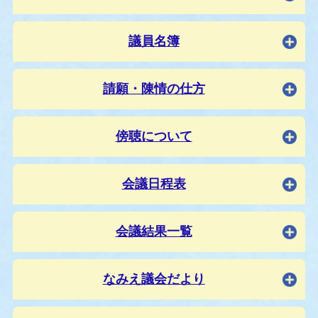
議員名簿
請願・陳情の仕方
傍聴について
会議日程表
会議結果一覧
なみえ議会だより