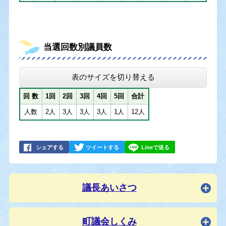
当選回数別議員数
表のサイズを切り替える
回 数
1回
2回
3回
4回
5回
合計
人数
2人
3人
3人
3人
1人
12人
シェアする
ツイートする
Lineで送る
議長あいさつ
町議会しくみ