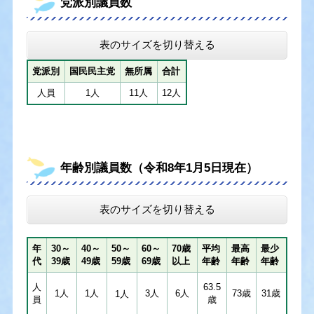
党派別議員数
表のサイズを切り替える
党派別
国民民主党
無所属
合計
人員
1人
11人
12人
年齢別議員数（令和8年1月5日現在）
表のサイズを切り替える
年
30～
40～
50～
60～
70歳
平均
最高
最少
代
39歳
49歳
59歳
69歳
以上
年齢
年齢
年齢
人
63.5
1人
1人
3人
6人
73歳
31歳
1人
員
歳