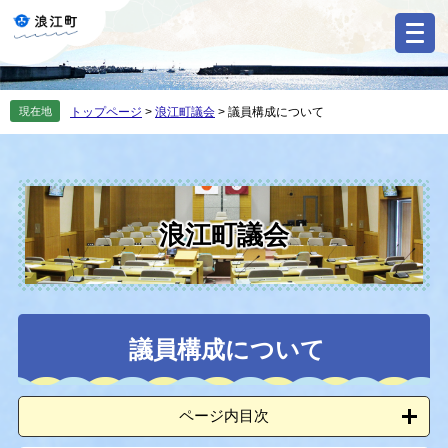
ペ
メ
ー
ニ
ジ
ュ
の
ー
先
を
現在地
トップページ
>
浪江町議会
>
議員構成について
頭
飛
で
ば
す
し
。
て
本
文
浪江町議会
へ
本
議員構成について
文
ページ内目次