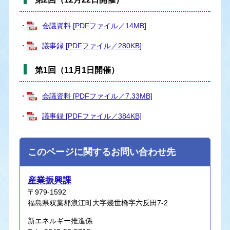
・
会議資料 [PDFファイル／14MB]
・
議事録 [PDFファイル／280KB]
第1回（11月1日開催）
・
会議資料 [PDFファイル／7.33MB]
・
議事録 [PDFファイル／384KB]
このページに関するお問い合わせ先
産業振興課
〒979-1592
福島県双葉郡浪江町大字幾世橋字六反田7-2
新エネルギー推進係