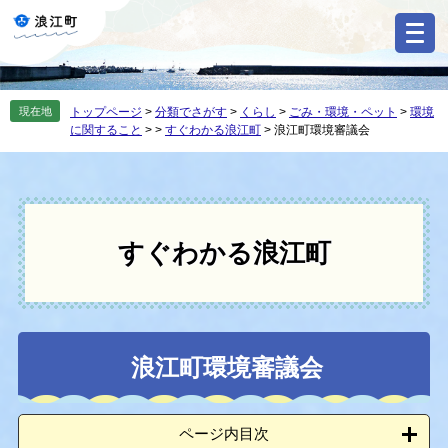
ペ
メ
ー
ニ
ジ
ュ
の
ー
先
を
現在地
トップページ
>
分類でさがす
>
くらし
>
ごみ・環境・ペット
>
環境
頭
飛
に関すること
>
>
すぐわかる浪江町
>
浪江町環境審議会
で
ば
す
し
。
て
本
文
へ
すぐわかる浪江町
本
浪江町環境審議会
文
ページ内目次