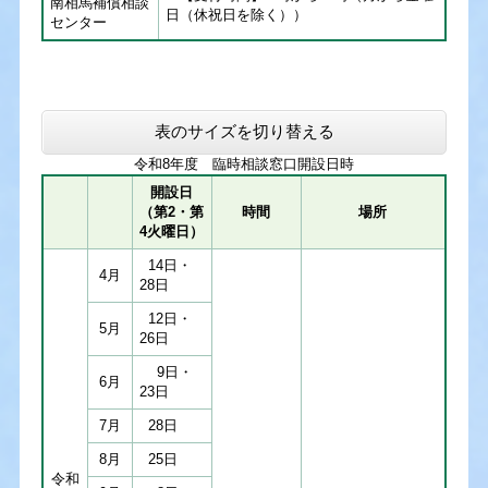
南相馬補償相談
日（休祝日を除く））​
センター
表のサイズを切り替える
令和8年度 臨時相談窓口開設日時
開設日
（第2・第
時間
場所
4火曜日）
14日・
4月
28日
12日・
5月
26日
9日・
6月
23日
7月
28日
8月
25日
令和