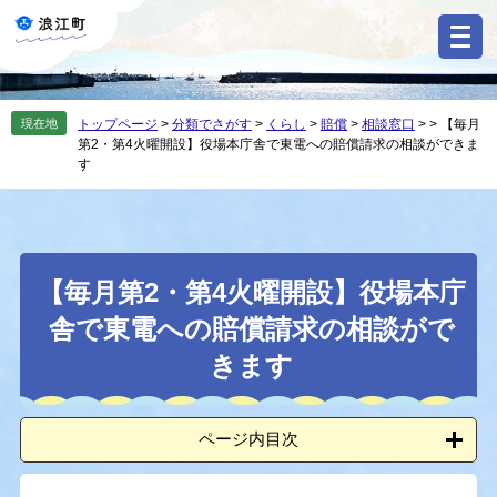
ペ
メ
ー
ニ
ジ
ュ
の
ー
先
を
現在地
トップページ
>
分類でさがす
>
くらし
>
賠償
>
相談窓口
>
>
【毎月
頭
飛
第2・第4火曜開設】役場本庁舎で東電への賠償請求の相談ができま
で
ば
す
す
し
。
て
本
文
本
へ
【毎月第2・第4火曜開設】役場本庁
文
舎で東電への賠償請求の相談がで
きます
ページ内目次