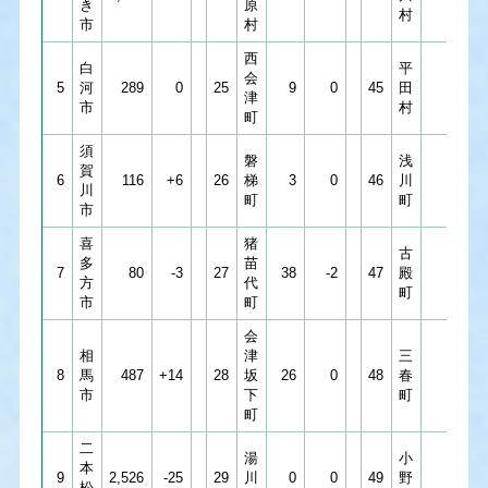
き
原
村
市
村
西
白
平
会
5
河
289
0
25
9
0
45
田
3
津
市
村
町
須
磐
浅
賀
6
116
+6
26
梯
3
0
46
川
3
川
町
町
市
喜
猪
古
多
苗
7
80
-3
27
38
-2
47
殿
1
方
代
町
市
町
会
相
津
三
8
馬
487
+14
28
坂
26
0
48
春
40
市
下
町
町
二
湯
小
本
9
2,526
-25
29
川
0
0
49
野
34
松