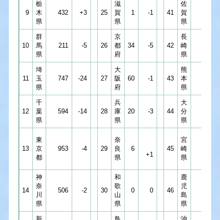
栃
滋
佐
9
木
432
+3
25
賀
1
-1
41
賀
5
県
県
県
群
京
長
10
馬
211
-5
26
都
34
-5
42
崎
11
県
府
県
埼
大
熊
11
玉
747
-24
27
阪
60
-1
43
本
2
県
府
県
千
兵
大
12
葉
594
-14
28
庫
20
-3
44
分
6
県
県
県
東
奈
宮
13
京
953
-4
29
良
6
45
崎
7
+1
都
県
県
神
和
鹿
奈
歌
児
14
506
-2
30
0
0
46
8
川
山
島
県
県
県
新
鳥
沖