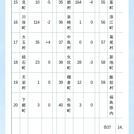
15
見
10
-5
35
郷
164
-4
55
葉
0
町
村
町
川
泉
浪
16
俣
114
-2
36
崎
1
0
56
江
1
町
村
町
大
中
葛
17
玉
35
+4
37
島
0
0
57
尾
0
村
村
村
鏡
矢
新
18
石
23
0
38
吹
28
-3
58
地
50
町
町
町
天
棚
飯
19
栄
1
0
39
倉
12
0
59
舘
1
村
町
村
福
下
矢
島
20
郷
3
0
40
祭
3
0
9
県
町
町
内
合計
14,614