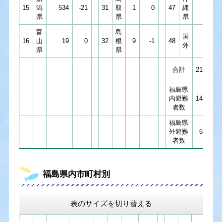
15
潟
534
-21
31
取
1
0
47
縄
33
県
県
県
富
島
国
16
山
19
0
32
根
9
-1
48
12
外
県
県
合計
21,170
福島県
内避難
14,614
者数
福島県
外避難
6,556
者数
福島県内市町村別
表のサイズを切り替える