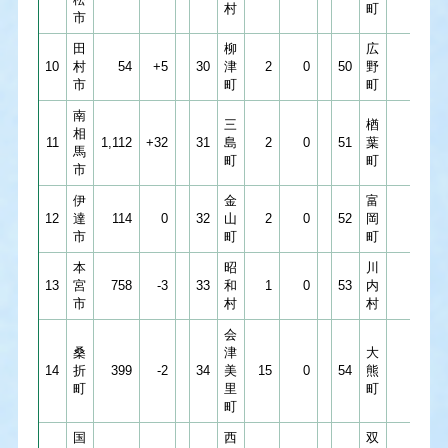
村
町
市
田
柳
広
10
村
54
+5
30
津
2
0
50
野
13
市
町
町
南
三
楢
相
11
1,112
+32
31
島
2
0
51
葉
1
馬
町
町
市
伊
金
富
12
達
114
0
32
山
2
0
52
岡
0
市
町
町
本
昭
川
13
宮
758
-3
33
和
1
0
53
内
2
市
村
村
会
桑
津
大
14
折
399
‐2
34
美
15
0
54
熊
0
町
里
町
町
国
西
双