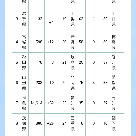
県
県
県
岩
山
山
3
手
33
19
梨
63
-1
35
口
1
+1
県
県
県
宮
長
徳
4
城
598
+12
20
野
58
0
36
島
1
県
県
県
秋
岐
香
5
田
78
-3
21
阜
20
0
37
川
2
県
県
県
山
静
愛
6
形
233
-10
22
岡
75
-5
38
媛
13
県
県
県
福
愛
高
7
島
14,614
+52
23
知
35
0
39
知
7
県
県
県
茨
三
福
8
城
880
+26
24
重
8
0
40
岡
21
県
県
県