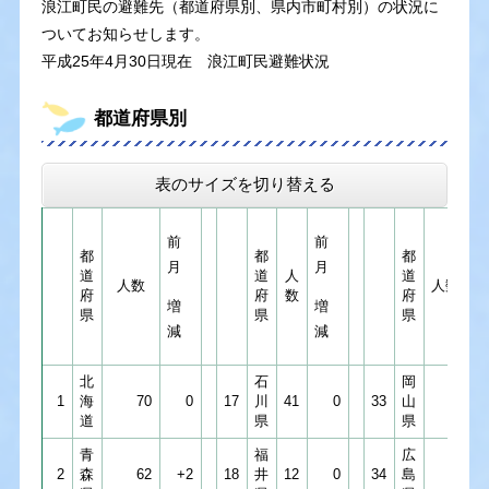
浪江町民の避難先（都道府県別、県内市町村別）の状況に
ついてお知らせします。
平成25年4月30日現在 浪江町民避難状況
都道府県別
表のサイズを切り替える
前
前
都
都
都
月
月
道
道
人
道
人数
人数
府
府
数
府
増
増
県
県
県
減
減
北
石
岡
1
海
70
0
17
川
41
0
33
山
19
道
県
県
青
福
広
2
森
62
+2
18
井
12
0
34
島
15