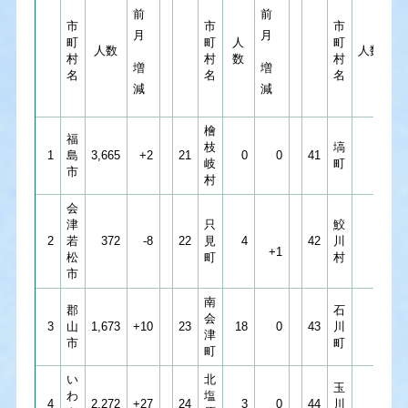
前
前
市
市
市
月
月
町
町
人
町
人数
人数
村
村
数
村
増
増
名
名
名
減
減
檜
福
枝
塙
1
島
3,665
+2
21
0
0
41
6
岐
町
市
村
会
津
只
鮫
2
若
372
-8
22
見
4
42
川
4
+1
松
町
村
市
南
郡
石
会
3
山
1,673
+10
23
18
0
43
川
13
津
市
町
町
い
北
玉
わ
塩
4
2,272
+27
24
3
0
44
川
2