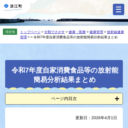
ペ
メ
ー
ニ
ジ
ュ
の
ー
先
を
現在地
トップページ
>
分類でさがす
>
健康・医療
>
健康管理
>
放射線健康
頭
飛
管理
>
>
令和7年度自家消費食品等の放射能簡易分析結果まとめ
で
ば
す
し
。
て
本
本
文
令和7年度自家消費食品等の放射能
文
へ
簡易分析結果まとめ
ページ内目次
更新日：2026年4月1日