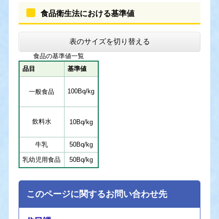
食品衛生法における基準値
表のサイズを切り替える
食品の基準値一覧
品目
基準値
100Bq/kg
一般食品
飲料水
10Bq/kg
牛乳
50Bq/kg
乳幼児用食品
50Bq/kg
このページに関するお問い合わせ先