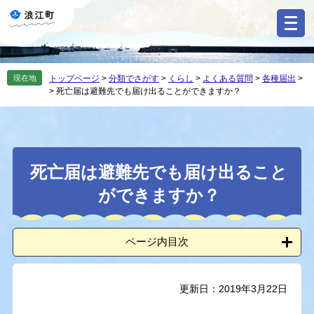
ペ
メ
ー
ニ
ジ
ュ
の
ー
先
を
現在地
トップページ
>
分類でさがす
>
くらし
>
よくある質問
>
各種届出
>
頭
飛
>
死亡届は避難先でも届け出ることができますか？
で
ば
す
し
。
て
本
本
文
死亡届は避難先でも届け出ること
文
へ
ができますか？
ページ内目次
更新日：2019年3月22日