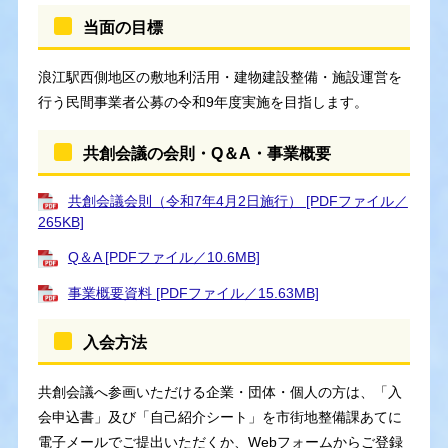
当面の目標
浪江駅西側地区の敷地利活用・建物建設整備・施設運営を
行う民間事業者公募の令和9年度実施を目指します。
共創会議の会則・Q＆A・事業概要
共創会議会則（令和7年4月2日施行） [PDFファイル／
265KB]
Q＆A [PDFファイル／10.6MB]
事業概要資料 [PDFファイル／15.63MB]
入会方法
共創会議へ参画いただける企業・団体・個人の方は、「入
会申込書」及び「自己紹介シート」を市街地整備課あてに
電子メールでご提出いただくか、Webフォームからご登録