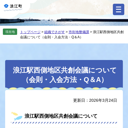
ペ
メ
ー
ニ
ジ
ュ
の
ー
先
を
現在地
トップページ
>
組織でさがす
>
市街地整備課
>
浪江駅西側地区共創
頭
飛
会議について（会則・入会方法・Q＆A）
で
ば
す
し
。
て
本
本
文
浪江駅西側地区共創会議について
文
へ
（会則・入会方法・Q＆A）
更新日：2026年3月24日
浪江駅西側地区共創会議について