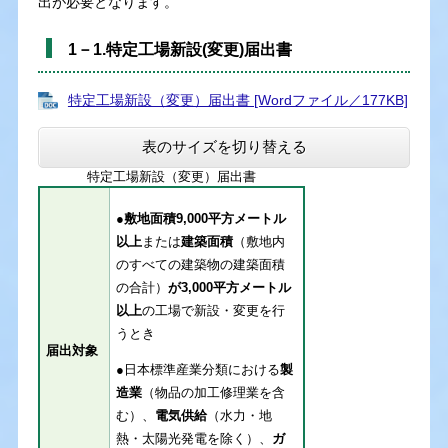
出が必要となります。
1－1.特定工場新設(変更)届出書
特定工場新設（変更）届出書 [Wordファイル／177KB]
表のサイズを切り替える
特定工場新設（変更）届出書
●敷地面積9,000平方メートル
以上
または
建築面積
（敷地内
のすべての建築物の建築面積
の合計）
が3,000平方メートル
以上
の工場で新設・変更を行
うとき
届出対象
●日本標準産業分類における
製
造業
（物品の加工修理業を含
む）、
電気供給
（水力・地
熱・太陽光発電を除く）、
ガ