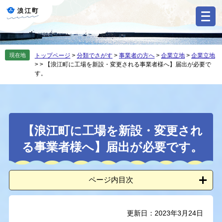
ペ
メ
ー
ニ
ジ
ュ
の
ー
先
を
現在地
トップページ
>
分類でさがす
>
事業者の方へ
>
企業立地
>
企業立地
頭
飛
>
>
【浪江町に工場を新設・変更される事業者様へ】届出が必要で
で
ば
す。
す
し
。
て
本
文
本
へ
【浪江町に工場を新設・変更され
文
る事業者様へ】届出が必要です。
ページ内目次
更新日：2023年3月24日