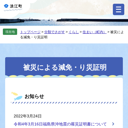
ペ
メ
ー
ニ
ジ
ュ
の
ー
先
を
現在地
トップページ
>
分類でさがす
>
くらし
>
住まい（町内）
>
被災によ
頭
飛
る減免・り災証明
で
ば
す
し
。
て
本
本
文
被災による減免・り災証明
文
へ
お知らせ
2022年3月24日
令和4年3月16日福島県沖地震の罹災証明書について