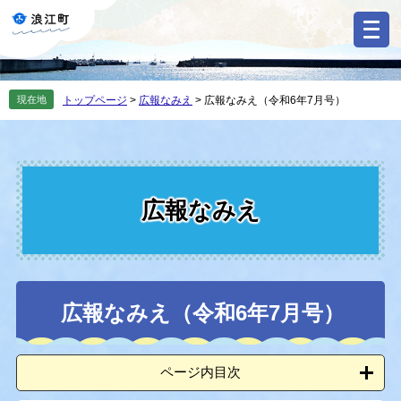
ペ
メ
ー
ニ
ジ
ュ
の
ー
先
を
現在地
トップページ
>
広報なみえ
>
広報なみえ（令和6年7月号）
頭
飛
で
ば
す
し
。
て
本
文
広報なみえ
へ
本
広報なみえ（令和6年7月号）
文
ページ内目次