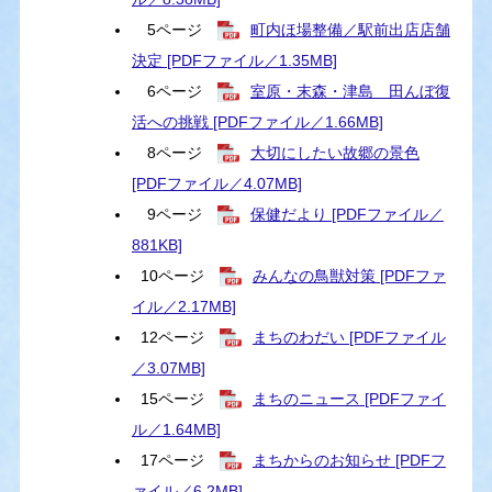
5ページ
町内ほ場整備／駅前出店店舗
決定 [PDFファイル／1.35MB]
6ページ
室原・末森・津島 田んぼ復
活への挑戦 [PDFファイル／1.66MB]
8ページ
大切にしたい故郷の景色
[PDFファイル／4.07MB]
9ページ
保健だより [PDFファイル／
881KB]
10ページ
みんなの鳥獣対策 [PDFファ
イル／2.17MB]
12ページ
まちのわだい [PDFファイル
／3.07MB]
15ページ
まちのニュース [PDFファイ
ル／1.64MB]
17ページ
まちからのお知らせ [PDFフ
ァイル／6.2MB]