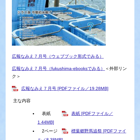
広報なみえ７月号（ウェブブック形式でみる）
広報なみえ７月号（fukushima-ebooksでみる）
＜外部リン
ク＞
広報なみえ７月号 [PDFファイル／19.28MB]
主な内容
表紙
表紙 [PDFファイル／
1.44MB]
2ページ
標葉郷野馬追祭 [PDFファイ
ル／8.38MB]