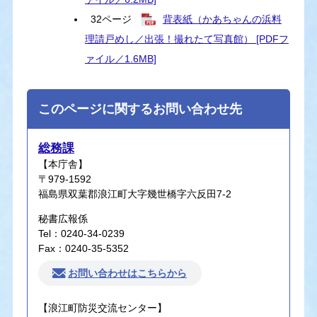
32ページ
背表紙（かあちゃんの浜料
理請戸めし／出張！撮れたて写真館） [PDFフ
ァイル／1.6MB]
このページに関するお問い合わせ先
総務課
【本庁舎】
〒979-1592
福島県双葉郡浪江町大字幾世橋字六反田7-2
秘書広報係
Tel：0240-34-0239
Fax：0240-35-5352
お問い合わせはこちらから
【浪江町防災交流センター】