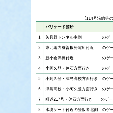
【114号沿線等
バリケード箇所
1
矢具野トンネル南側 のゲー
2
東北電力昼曽根発電所付近 のゲ
3
新小倉沢橋付近 のゲー
4
小阿久登・休石方面行き のゲ
5
小阿久登・津島高校方面行き のゲ
6
津島高校・小阿久登方面行き のゲ
7
町道217号・休石方面行き のゲー
8
水境ゲート付近の登坂者北側 のゲ