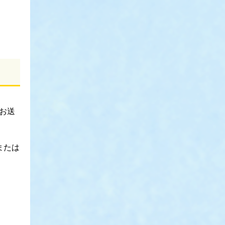
お送
または