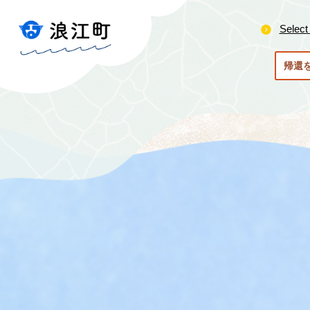
ペ
メ
ー
ニ
Select
ジ
ュ
の
ー
帰還
先
を
頭
飛
で
ば
す
し
。
て
本
文
へ