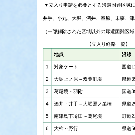
▼立入り申請を必要とする帰還困難区域
井手、小丸、大堀、酒井、室原、末森、津
（一部解除された区域以外の帰還困難区域
【立入り経路一覧】
地点
沿線
1
対象ゲート
国道1
2
大堀上ノ原～双葉町境
県道3
3
葛尾境・羽附
国道3
4
酒井・井手～大堀鷹ノ巣橋
県道2
5
南津島下冷田～葛尾境
町道2
6
大柿～野行
県道5