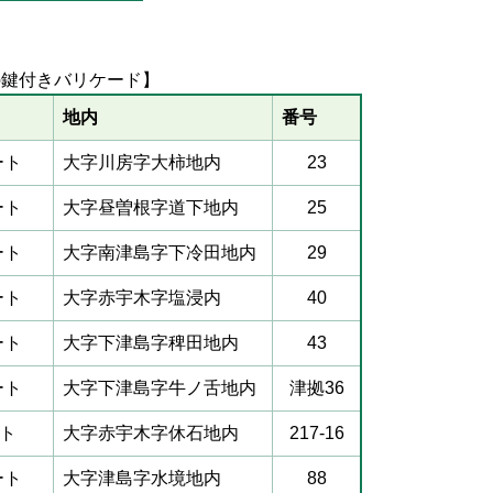
の鍵付きバリケード】
地内
番号
ト
大字川房字大柿地内
23
ート
大字昼曽根字道下地内
25
ト
大字南津島字下冷田地内
29
ート
大字赤宇木字塩浸内
40
ート
大字下津島字稗田地内
43
ート
大字下津島字牛ノ舌地内
津拠36
ト
大字赤宇木字休石地内
217-16
ート
大字津島字水境地内
88