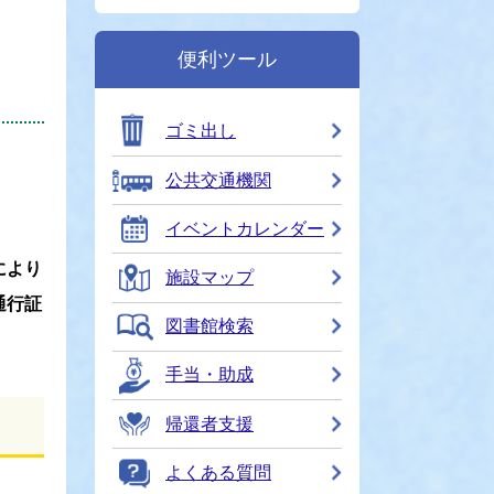
便利ツール
ゴミ出し
公共交通機関
イベントカレンダー
により
施設マップ
通行証
図書館検索
手当・助成
帰還者支援
よくある質問