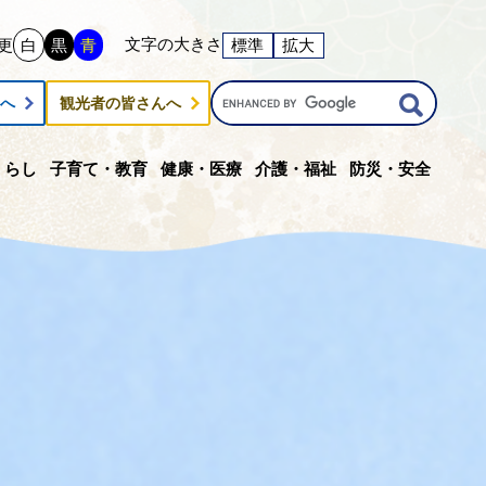
文字の大きさ
更
白
黒
青
標準
拡大
G
んへ
観光者の皆さんへ
o
o
g
くらし
子育て・教育
健康・医療
介護・福祉
防災・安全
l
e
カ
ス
タ
ム
検
索