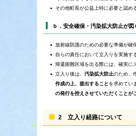
その他町長が公益上特に必要と認め
ｂ．安全確保・汚染拡大防止が図
放射線防護のための必要な準備が確
自らの責任において立入りを実施す
帰還困難区域を出る際には、確実に
立入り後は、
汚染拡大防止
のため、
作成の上、提出すること
を求めてい
の発行を控えさせていただくことが
2 立入り経路について