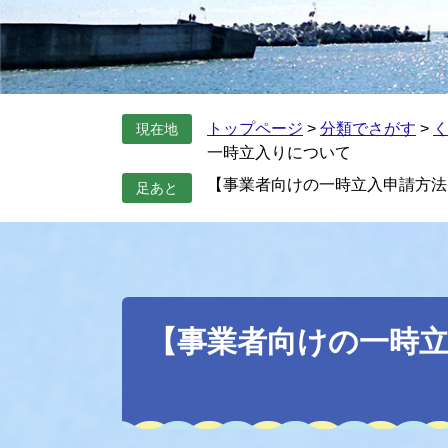
トップページ
>
分類でさがす
>
現在地
一時立入りについて
【事業者向けの一時立入申請方法
足あと
本
文
【事業者向けの一時