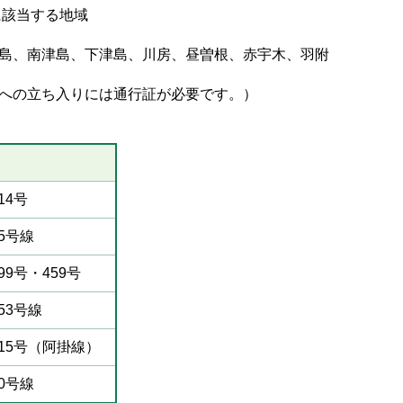
に該当する地域
島、南津島、下津島、川房、昼曽根、赤宇木、羽附
への立ち入りには通行証が必要です。）
14号
5号線
99号・459号
53号線
15号（阿掛線）
0号線