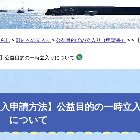
くらし
>
町内への立入り
>
公益目的での立入り（申請書）
>
>
】公益目的の一時立入りについて
立入申請方法】公益目的の一時立
について