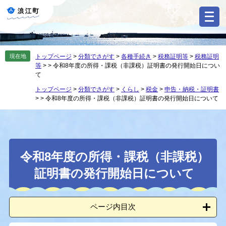
ペ
メ
ー
ニ
ジ
ュ
の
ー
先
を
現在地
トップページ
>
分類でさがす
>
各種手続き
>
税務証明等
>
税務証明
頭
飛
等
>
>
令和8年度の所得・課税（非課税）証明書の発行開始日につい
で
ば
て
す
し
トップページ
>
分類でさがす
>
くらし
>
税金
>
申告・納税・証明書
。
て
>
>
令和8年度の所得・課税（非課税）証明書の発行開始日について
本
文
へ
本
令和8年度の所得・課税（非課税）
文
証明書の発行開始日について
ページ内目次