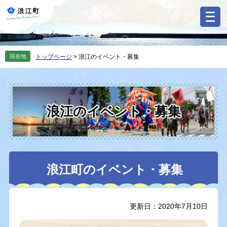
ペ
メ
ー
ニ
ジ
ュ
の
ー
先
を
現在地
トップページ
>
浪江のイベント・募集
頭
飛
で
ば
す
し
。
て
本
浪江のイベント・募集
文
へ
本
浪江町のイベント・募集
文
更新日：2020年7月10日